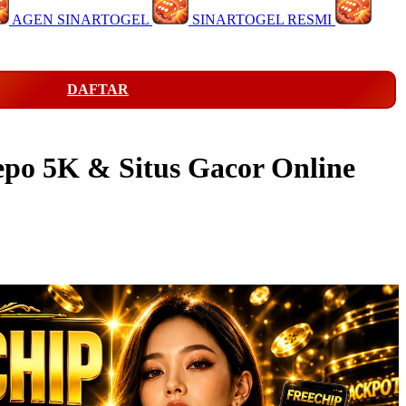
AGEN SINARTOGEL
SINARTOGEL RESMI
DAFTAR
epo 5K & Situs Gacor Online